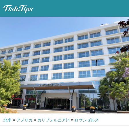
Fish & Tips
»
»
»
北米
アメリカ
カリフォルニア州
ロサンゼルス