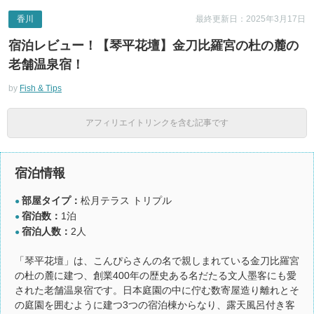
香川
最終更新日：2025年3月17日
宿泊レビュー！【琴平花壇】金刀比羅宮の杜の麓の
老舗温泉宿！
by
Fish & Tips
アフィリエイトリンクを含む記事です
宿泊情報
部屋タイプ：
松月テラス トリプル
●
宿泊数：
1泊
●
宿泊人数：
2人
●
「琴平花壇」は、こんぴらさんの名で親しまれている金刀比羅宮
の杜の麓に建つ、創業400年の歴史ある名だたる文人墨客にも愛
された老舗温泉宿です。日本庭園の中に佇む数寄屋造り離れとそ
の庭園を囲むように建つ3つの宿泊棟からなり、露天風呂付き客