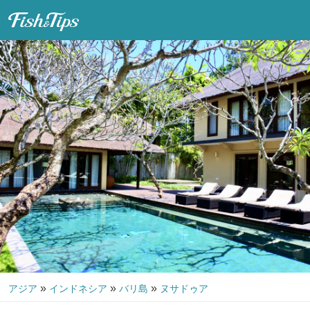
Fish & Tips
»
»
»
アジア
インドネシア
バリ島
ヌサドゥア