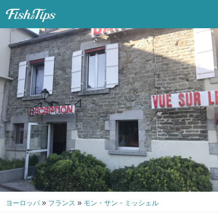
Fish & Tips
»
»
ヨーロッパ
フランス
モン・サン・ミッシェル