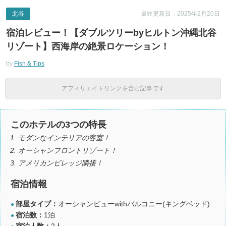
北谷
最終更新日：2025年2月20日
宿泊レビュー！【ダブルツリーbyヒルトン沖縄北谷
リゾート】西海岸の絶景ロケーション！
by
Fish & Tips
アフィリエイトリンクを含む記事です
このホテルの3つの特長
モダンなインテリアの客室！
オーシャンフロントリゾート！
アメリカンビレッジ隣接！
宿泊情報
部屋タイプ：
オーシャンビューwithバルコニー(キングベッド)
●
宿泊数：
1泊
●
宿泊人数：
2人