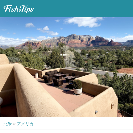
Fish & Tips
»
北米
アメリカ