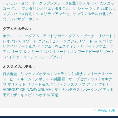
|
|
ージェント台北
オークラプレステージ台北
ホテル ロイヤル ニッ
|
|
|
コー 台北
マンダリンオリエンタル台北
ザ シャーウッド 台北
ハ
|
|
|
ンブルハウス台北
ル メリディアン台北
サンワンホテル台北
台
|
北アンバサダーホテル
グアムのホテル：
|
|
ホテルニッコーグアム
アウトリガー・グアム・ビーチ・リゾート
|
|
レオパレス リゾート グアム
ヒルトングアムリゾート ＆ スパ
ホ
|
|
リデイリゾート＆スパ グアム
ウェスティン・リゾートグアム
グ
|
アム リーフ ＆ オリーブ スパ リゾート
オンワードビーチリゾート
|
|
ハイアットリージェンシーグアム
オススメのホテル：
|
|
百名伽藍
リンケンズホテル
シェラトン沖縄サンマリーナリゾー
|
|
|
|
ト
ビーチルーム
ノボテル 沖縄那覇
ザ・ブセナテラス
オキナ
|
|
ワ マリオット リゾート＆スパ
ザ・テラスクラブ アット ブセナ
|
|
HIDEOUT OKINAWA URUMA
ザ・ナハテラス
パーク ハイアット
|
|
東京
ザ・キャピトルホテル 東急
PAGE TOP