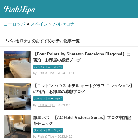
Fish & Tips
»
»
ヨーロッパ
スペイン
バルセロナ
『バルセロナ』のおすすめホテル記事一覧
【Four Points by Sheraton Barcelona Diagonal】に
宿泊！お部屋の感想ブログ！
スペイン | ヨーロッパ
by
Fish & Tips
- 2024.10.31
【コットン ハウス ホテル オートグラフ コレクション】
に宿泊！お部屋の感想ブログ！
スペイン | ヨーロッパ
by
Fish & Tips
- 2024.9.4
部屋レポ！【AC Hotel Victoria Suites】ブログ宿泊記
をチェック！
スペイン | ヨーロッパ
by
Fish & Tips
- 2023.9.25