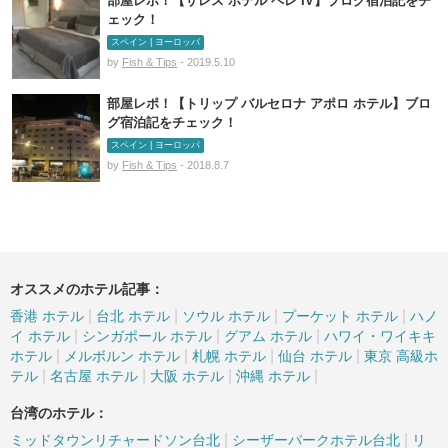
部屋レポ！【サレス ホテル ペレ IV】ブログ宿泊記をチ
ェック！
スペイン | ヨーロッパ
by
Fish & Tips
- 2019.5.10
部屋レポ！【トリップ バルセロナ アポロ ホテル】ブロ
グ宿泊記をチェック！
スペイン | ヨーロッパ
by
Fish & Tips
- 2018.8.7
オススメのホテル記事：
|
|
|
|
香港 ホテル
台北 ホテル
ソウル ホテル
プーケット ホテル
ハノ
|
|
|
イ ホテル
シンガポール ホテル
グアム ホテル
ハワイ・ワイキキ
|
|
|
|
ホテル
メルボルン ホテル
札幌 ホテル
仙台 ホテル
東京 高級ホ
|
|
|
|
テル
名古屋 ホテル
大阪 ホテル
沖縄 ホテル
台湾のホテル：
|
|
ミッドタウンリチャードソン台北
シーザーパークホテル台北
リ