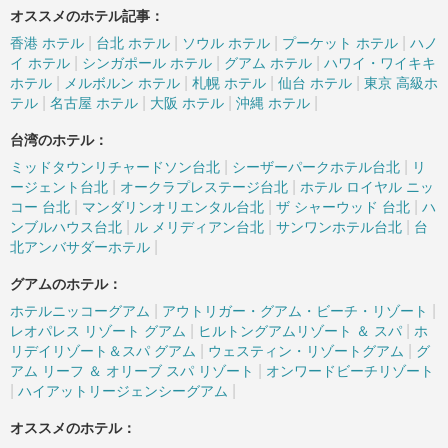
オススメのホテル記事：
|
|
|
|
香港 ホテル
台北 ホテル
ソウル ホテル
プーケット ホテル
ハノ
|
|
|
イ ホテル
シンガポール ホテル
グアム ホテル
ハワイ・ワイキキ
|
|
|
|
ホテル
メルボルン ホテル
札幌 ホテル
仙台 ホテル
東京 高級ホ
|
|
|
|
テル
名古屋 ホテル
大阪 ホテル
沖縄 ホテル
台湾のホテル：
|
|
ミッドタウンリチャードソン台北
シーザーパークホテル台北
リ
|
|
ージェント台北
オークラプレステージ台北
ホテル ロイヤル ニッ
|
|
|
コー 台北
マンダリンオリエンタル台北
ザ シャーウッド 台北
ハ
|
|
|
ンブルハウス台北
ル メリディアン台北
サンワンホテル台北
台
|
北アンバサダーホテル
グアムのホテル：
|
|
ホテルニッコーグアム
アウトリガー・グアム・ビーチ・リゾート
|
|
レオパレス リゾート グアム
ヒルトングアムリゾート ＆ スパ
ホ
|
|
リデイリゾート＆スパ グアム
ウェスティン・リゾートグアム
グ
|
アム リーフ ＆ オリーブ スパ リゾート
オンワードビーチリゾート
|
|
ハイアットリージェンシーグアム
オススメのホテル：