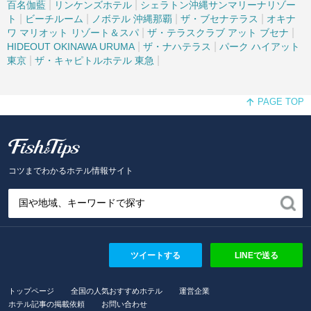
|
|
百名伽藍
リンケンズホテル
シェラトン沖縄サンマリーナリゾー
|
|
|
|
ト
ビーチルーム
ノボテル 沖縄那覇
ザ・ブセナテラス
オキナ
|
|
ワ マリオット リゾート＆スパ
ザ・テラスクラブ アット ブセナ
|
|
HIDEOUT OKINAWA URUMA
ザ・ナハテラス
パーク ハイアット
|
|
東京
ザ・キャピトルホテル 東急
PAGE TOP
Fish and Tips
コツまでわかるホテル情報サイト
ツイートする
LINEで送る
トップページ
全国の人気おすすめホテル
運営企業
ホテル記事の掲載依頼
お問い合わせ