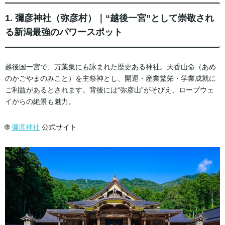
1. 彌彦神社（弥彦村）｜“越後一宮”として崇敬され
る新潟最強のパワースポット
越後国一宮で、万葉集にも詠まれた歴史ある神社。天香山命（あめ
のかごやまのみこと）を主祭神とし、開運・産業繁栄・学業成就に
ご利益があるとされます。背後には“弥彦山”がそびえ、ロープウェ
イからの絶景も魅力。
🌐
彌彦神社
公式サイト