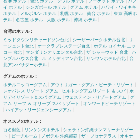
|
|
|
|
香港 ホテル
台北 ホテル
ソウル ホテル
プーケット ホテル
ハノ
|
|
|
イ ホテル
シンガポール ホテル
グアム ホテル
ハワイ・ワイキキ
|
|
|
|
ホテル
メルボルン ホテル
札幌 ホテル
仙台 ホテル
東京 高級ホ
|
|
|
|
テル
名古屋 ホテル
大阪 ホテル
沖縄 ホテル
台湾のホテル：
|
|
ミッドタウンリチャードソン台北
シーザーパークホテル台北
リ
|
|
ージェント台北
オークラプレステージ台北
ホテル ロイヤル ニッ
|
|
|
コー 台北
マンダリンオリエンタル台北
ザ シャーウッド 台北
ハ
|
|
|
ンブルハウス台北
ル メリディアン台北
サンワンホテル台北
台
|
北アンバサダーホテル
グアムのホテル：
|
|
ホテルニッコーグアム
アウトリガー・グアム・ビーチ・リゾート
|
|
レオパレス リゾート グアム
ヒルトングアムリゾート ＆ スパ
ホ
|
|
リデイリゾート＆スパ グアム
ウェスティン・リゾートグアム
グ
|
アム リーフ ＆ オリーブ スパ リゾート
オンワードビーチリゾート
|
|
ハイアットリージェンシーグアム
オススメのホテル：
|
|
百名伽藍
リンケンズホテル
シェラトン沖縄サンマリーナリゾー
|
|
|
|
ト
ビーチルーム
ノボテル 沖縄那覇
ザ・ブセナテラス
オキナ