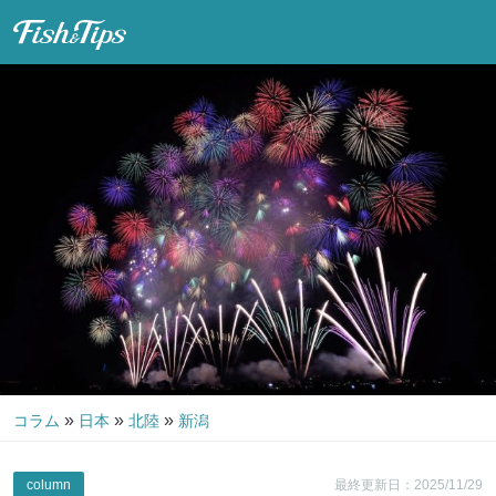
Fish & Tips
»
»
»
コラム
日本
北陸
新潟
column
最終更新日：2025/11/29