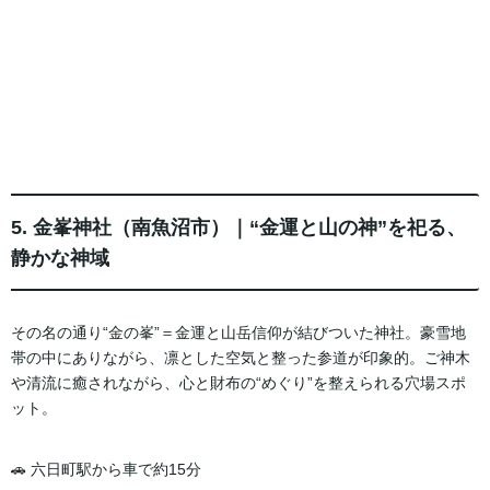
5. 金峯神社（南魚沼市）｜“金運と山の神”を祀る、
静かな神域
その名の通り“金の峯”＝金運と山岳信仰が結びついた神社。豪雪地
帯の中にありながら、凛とした空気と整った参道が印象的。ご神木
や清流に癒されながら、心と財布の“めぐり”を整えられる穴場スポ
ット。
🚗 六日町駅から車で約15分