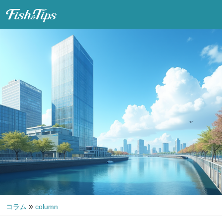
Fish & Tips
»
コラム
column