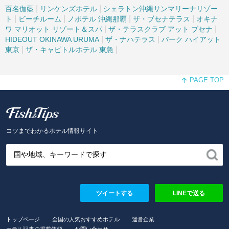
|
|
百名伽藍
リンケンズホテル
シェラトン沖縄サンマリーナリゾー
|
|
|
|
ト
ビーチルーム
ノボテル 沖縄那覇
ザ・ブセナテラス
オキナ
|
|
ワ マリオット リゾート＆スパ
ザ・テラスクラブ アット ブセナ
|
|
HIDEOUT OKINAWA URUMA
ザ・ナハテラス
パーク ハイアット
|
|
東京
ザ・キャピトルホテル 東急
PAGE TOP
Fish and Tips
コツまでわかるホテル情報サイト
ツイートする
LINEで送る
トップページ
全国の人気おすすめホテル
運営企業
ホテル記事の掲載依頼
お問い合わせ