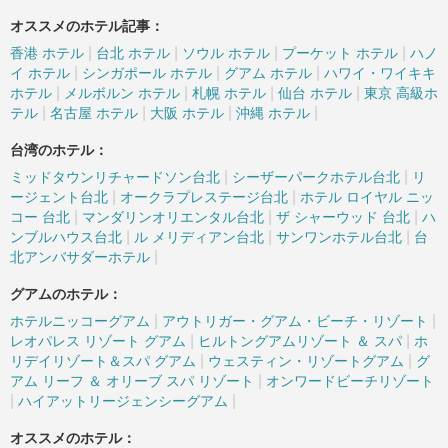
オススメのホテル記事：
|
|
|
|
香港 ホテル
台北 ホテル
ソウル ホテル
プーケット ホテル
ハノ
|
|
|
イ ホテル
シンガポール ホテル
グアム ホテル
ハワイ・ワイキキ
|
|
|
|
ホテル
メルボルン ホテル
札幌 ホテル
仙台 ホテル
東京 高級ホ
|
|
|
|
テル
名古屋 ホテル
大阪 ホテル
沖縄 ホテル
台湾のホテル：
|
|
ミッドタウンリチャードソン台北
シーザーパークホテル台北
リ
|
|
ージェント台北
オークラプレステージ台北
ホテル ロイヤル ニッ
|
|
|
コー 台北
マンダリンオリエンタル台北
ザ シャーウッド 台北
ハ
|
|
|
ンブルハウス台北
ル メリディアン台北
サンワンホテル台北
台
|
北アンバサダーホテル
グアムのホテル：
|
|
ホテルニッコーグアム
アウトリガー・グアム・ビーチ・リゾート
|
|
レオパレス リゾート グアム
ヒルトングアムリゾート ＆ スパ
ホ
|
|
リデイリゾート＆スパ グアム
ウェスティン・リゾートグアム
グ
|
アム リーフ ＆ オリーブ スパ リゾート
オンワードビーチリゾート
|
|
ハイアットリージェンシーグアム
オススメのホテル：