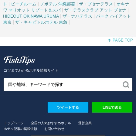
|
|
|
|
ト
ビーチルーム
ノボテル 沖縄那覇
ザ・ブセナテラス
オキナ
|
|
ワ マリオット リゾート＆スパ
ザ・テラスクラブ アット ブセナ
|
|
HIDEOUT OKINAWA URUMA
ザ・ナハテラス
パーク ハイアット
|
|
東京
ザ・キャピトルホテル 東急
PAGE TOP
Fish and Tips
コツまでわかるホテル情報サイト
ツイートする
LINEで送る
トップページ
全国の人気おすすめホテル
運営企業
ホテル記事の掲載依頼
お問い合わせ