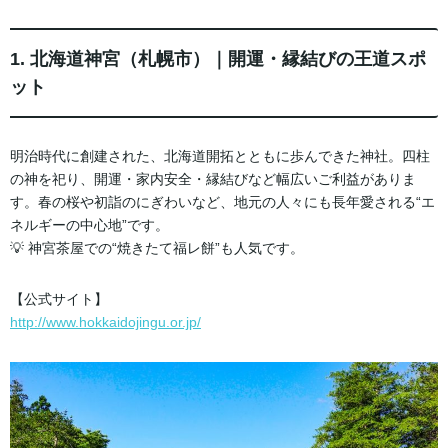
1. 北海道神宮（札幌市）｜開運・縁結びの王道スポ
ット
明治時代に創建された、北海道開拓とともに歩んできた神社。四柱
の神を祀り、開運・家内安全・縁結びなど幅広いご利益がありま
す。春の桜や初詣のにぎわいなど、地元の人々にも長年愛される“エ
ネルギーの中心地”です。
💡 神宮茶屋での“焼きたて福レ餅”も人気です。
【公式サイト】
http://www.hokkaidojingu.or.jp/