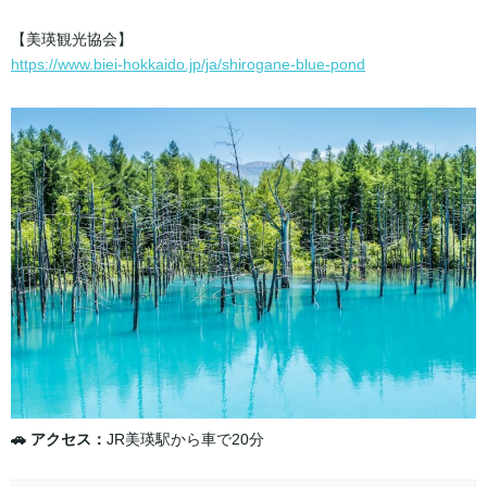
【美瑛観光協会】
https://www.biei-hokkaido.jp/ja/shirogane-blue-pond
🚗 アクセス：
JR美瑛駅から車で20分