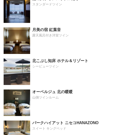
スタンダードツイン
月美の宿 紅葉音
露天風呂付き洋室ツイン
北こぶし知床 ホテル＆リゾート
シービューツイン
オーベルジュ 北の暖暖
山側ツインルーム
パークハイアット ニセコHANAZONO
スイート キングベッド