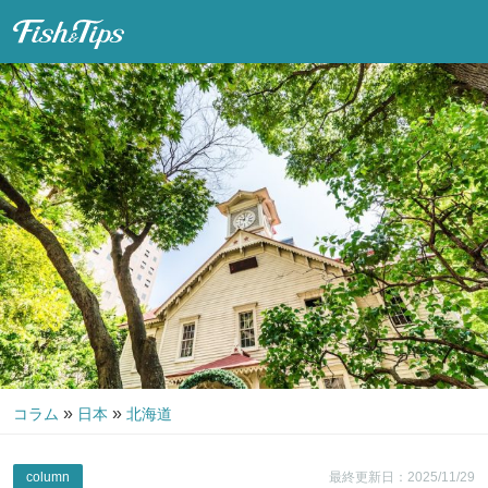
Fish & Tips
»
»
コラム
日本
北海道
column
最終更新日：2025/11/29