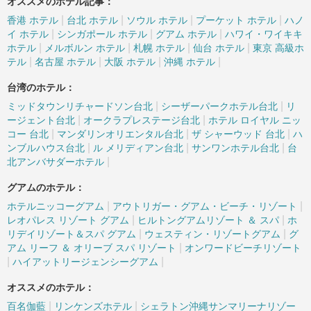
オススメのホテル記事：
|
|
|
|
香港 ホテル
台北 ホテル
ソウル ホテル
プーケット ホテル
ハノ
|
|
|
イ ホテル
シンガポール ホテル
グアム ホテル
ハワイ・ワイキキ
|
|
|
|
ホテル
メルボルン ホテル
札幌 ホテル
仙台 ホテル
東京 高級ホ
|
|
|
|
テル
名古屋 ホテル
大阪 ホテル
沖縄 ホテル
台湾のホテル：
|
|
ミッドタウンリチャードソン台北
シーザーパークホテル台北
リ
|
|
ージェント台北
オークラプレステージ台北
ホテル ロイヤル ニッ
|
|
|
コー 台北
マンダリンオリエンタル台北
ザ シャーウッド 台北
ハ
|
|
|
ンブルハウス台北
ル メリディアン台北
サンワンホテル台北
台
|
北アンバサダーホテル
グアムのホテル：
|
|
ホテルニッコーグアム
アウトリガー・グアム・ビーチ・リゾート
|
|
レオパレス リゾート グアム
ヒルトングアムリゾート ＆ スパ
ホ
|
|
リデイリゾート＆スパ グアム
ウェスティン・リゾートグアム
グ
|
アム リーフ ＆ オリーブ スパ リゾート
オンワードビーチリゾート
|
|
ハイアットリージェンシーグアム
オススメのホテル：
|
|
百名伽藍
リンケンズホテル
シェラトン沖縄サンマリーナリゾー