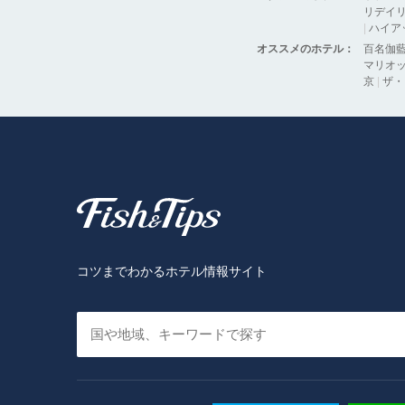
リデイリ
|
ハイア
オススメのホテル：
百名伽
マリオッ
京
|
ザ・
Fish & Tips
コツまでわかるホテル情報サイト