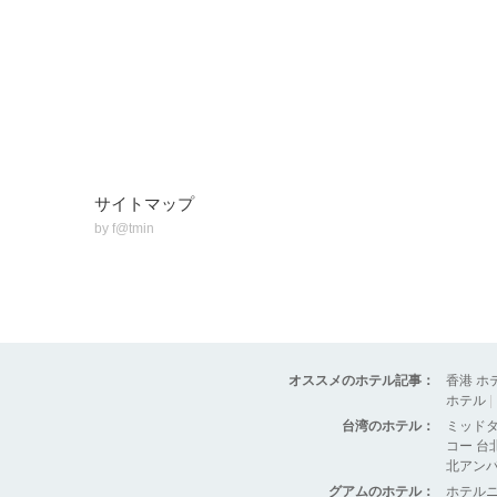
サイトマップ
by
f@tmin
オススメのホテル記事：
香港 ホ
ホテル
|
台湾のホテル：
ミッド
コー 台
北アン
グアムのホテル：
ホテル