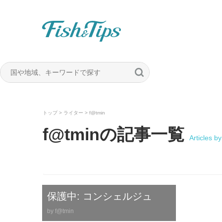
Fish & Tips
トップ
> ライター > f@tmin
f@tminの記事一覧
Articles by
保護中: コンシェルジュ
by
f@tmin