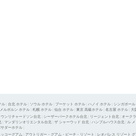
テル
|
台北 ホテル
|
ソウル ホテル
|
プーケット ホテル
|
ハノイ ホテル
|
シンガポール
メルボルン ホテル
|
札幌 ホテル
|
仙台 ホテル
|
東京 高級ホテル
|
名古屋 ホテル
|
大
タウンリチャードソン台北
|
シーザーパークホテル台北
|
リージェント台北
|
オーク
北
|
マンダリンオリエンタル台北
|
ザ シャーウッド 台北
|
ハンブルハウス台北
|
ル 
バサダーホテル
|
ニッコーグアム
|
アウトリガー・グアム・ビーチ・リゾート
|
レオパレス リゾート 