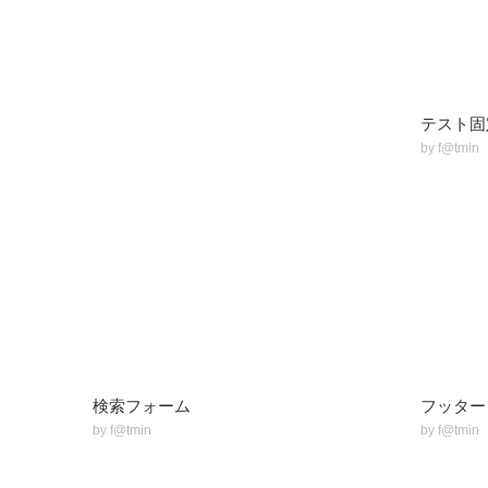
テスト固
by
f@tmin
検索フォーム
フッター
by
f@tmin
by
f@tmin