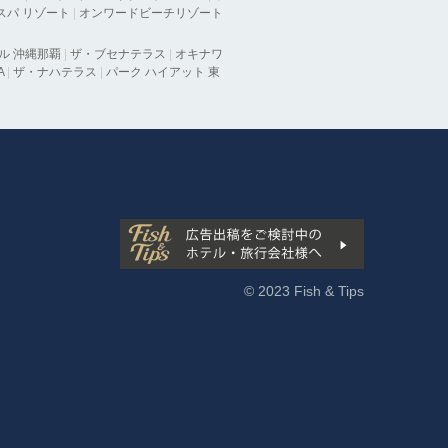
 スパ リゾート
|
オンワードビーチリゾート
ル 沖縄那覇
|
ザ・ブセナテラス
|
オキナワ
A
|
ザ・ナハテラス
|
パーク ハイアット 東
© 2023 Fish & Tips