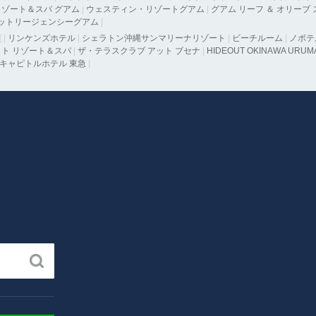
ゾート＆スパ グアム
|
ウェスティン・リゾートグアム
|
グアム リーフ ＆ オリーブ
ットリージェンシーグアム
|
藍
|
リンケンズホテル
|
シェラトン沖縄サンマリーナリゾート
|
ビーチルーム
|
ノボテ
ト リゾート＆スパ
|
ザ・テラスクラブ アット ブセナ
|
HIDEOUT OKINAWA URUM
キャピトルホテル 東急
|