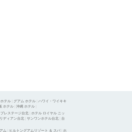
 ホテル
|
グアム ホテル
|
ハワイ・ワイキキ
阪 ホテル
|
沖縄 ホテル
|
ラプレステージ台北
|
ホテル ロイヤル ニッ
メリディアン台北
|
サンワンホテル台北
|
台
グアム
|
ヒルトングアムリゾート ＆ スパ
|
ホ