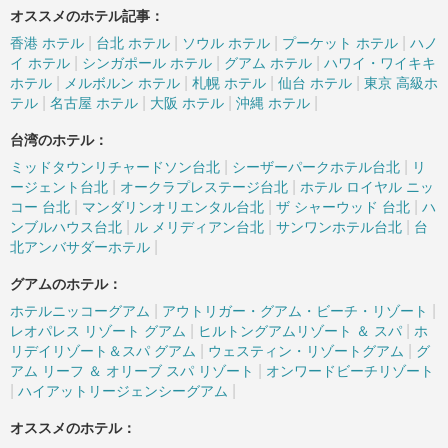
オススメのホテル記事：
|
|
|
|
香港 ホテル
台北 ホテル
ソウル ホテル
プーケット ホテル
ハノ
|
|
|
イ ホテル
シンガポール ホテル
グアム ホテル
ハワイ・ワイキキ
|
|
|
|
ホテル
メルボルン ホテル
札幌 ホテル
仙台 ホテル
東京 高級ホ
|
|
|
|
テル
名古屋 ホテル
大阪 ホテル
沖縄 ホテル
台湾のホテル：
|
|
ミッドタウンリチャードソン台北
シーザーパークホテル台北
リ
|
|
ージェント台北
オークラプレステージ台北
ホテル ロイヤル ニッ
|
|
|
コー 台北
マンダリンオリエンタル台北
ザ シャーウッド 台北
ハ
|
|
|
ンブルハウス台北
ル メリディアン台北
サンワンホテル台北
台
|
北アンバサダーホテル
グアムのホテル：
|
|
ホテルニッコーグアム
アウトリガー・グアム・ビーチ・リゾート
|
|
レオパレス リゾート グアム
ヒルトングアムリゾート ＆ スパ
ホ
|
|
リデイリゾート＆スパ グアム
ウェスティン・リゾートグアム
グ
|
アム リーフ ＆ オリーブ スパ リゾート
オンワードビーチリゾート
|
|
ハイアットリージェンシーグアム
オススメのホテル：