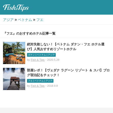
Fish & Tips
»
»
アジア
ベトナム
フエ
『フエ』のおすすめホテル記事一覧
絶対失敗しない！【ベトナム ダナン・フエ ホテル選
び】人気おすすめリゾートホテル
ダナン | ベトナム | アジア
by
Fish & Tips
- 2020.5.28
部屋レポ！【ヴェダナ ラグーン リゾート ＆ スパ】ブロ
グ宿泊記をチェック！
フエ | ベトナム | アジア
by
Fish & Tips
- 2018.9.8