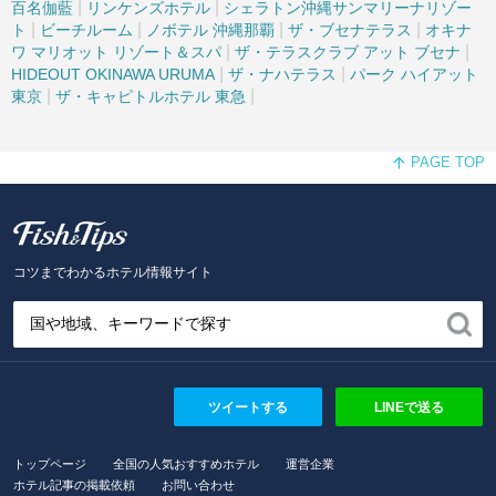
|
|
百名伽藍
リンケンズホテル
シェラトン沖縄サンマリーナリゾー
|
|
|
|
ト
ビーチルーム
ノボテル 沖縄那覇
ザ・ブセナテラス
オキナ
|
|
ワ マリオット リゾート＆スパ
ザ・テラスクラブ アット ブセナ
|
|
HIDEOUT OKINAWA URUMA
ザ・ナハテラス
パーク ハイアット
|
|
東京
ザ・キャピトルホテル 東急
PAGE TOP
Fish and Tips
コツまでわかるホテル情報サイト
ツイートする
LINEで送る
トップページ
全国の人気おすすめホテル
運営企業
ホテル記事の掲載依頼
お問い合わせ