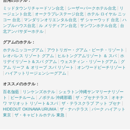
台湾のホテル：
|
|
ミッドタウンリチャードソン台北
シーザーパークホテル台北
リ
|
|
ージェント台北
オークラプレステージ台北
ホテル ロイヤル ニッ
|
|
|
コー 台北
マンダリンオリエンタル台北
ザ シャーウッド 台北
ハ
|
|
|
ンブルハウス台北
ル メリディアン台北
サンワンホテル台北
台
|
北アンバサダーホテル
グアムのホテル：
|
|
ホテルニッコーグアム
アウトリガー・グアム・ビーチ・リゾート
|
|
レオパレス リゾート グアム
ヒルトングアムリゾート ＆ スパ
ホ
|
|
リデイリゾート＆スパ グアム
ウェスティン・リゾートグアム
グ
|
アム リーフ ＆ オリーブ スパ リゾート
オンワードビーチリゾート
|
|
ハイアットリージェンシーグアム
オススメのホテル：
|
|
百名伽藍
リンケンズホテル
シェラトン沖縄サンマリーナリゾー
|
|
|
|
ト
ビーチルーム
ノボテル 沖縄那覇
ザ・ブセナテラス
オキナ
|
|
ワ マリオット リゾート＆スパ
ザ・テラスクラブ アット ブセナ
|
|
HIDEOUT OKINAWA URUMA
ザ・ナハテラス
パーク ハイアット
|
|
東京
ザ・キャピトルホテル 東急