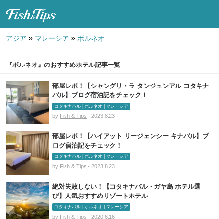
Fish & Tips
»
»
アジア
マレーシア
ボルネオ
『ボルネオ』のおすすめホテル記事一覧
部屋レポ！【シャングリ・ラ タンジュンアル コタキナ
バル】ブログ宿泊記をチェック！
コタキナバル | ボルネオ | マレーシア
by
Fish & Tips
- 2023.8.23
部屋レポ！【ハイアット リージェンシー キナバル】ブ
ログ宿泊記をチェック！
コタキナバル | ボルネオ | マレーシア
by
Fish & Tips
- 2023.8.23
絶対失敗しない！【コタキナバル・ガヤ島 ホテル選
び】人気おすすめリゾートホテル
コタキナバル | ボルネオ | マレーシア
by
Fish & Tips
- 2020.6.16