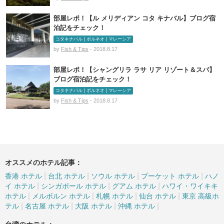
部屋レポ！【ル メリディアン コタ キナバル】ブログ宿
泊記をチェック！
コタキナバル | ボルネオ | マレーシア
by
Fish & Tips
- 2018.8.17
部屋レポ！【シャングリラ ラサ リア リゾート＆スパ】
ブログ宿泊記をチェック！
コタキナバル | ボルネオ | マレーシア
by
Fish & Tips
- 2018.8.17
オススメのホテル記事：
|
|
|
|
香港 ホテル
台北 ホテル
ソウル ホテル
プーケット ホテル
ハノ
|
|
|
イ ホテル
シンガポール ホテル
グアム ホテル
ハワイ・ワイキキ
|
|
|
|
ホテル
メルボルン ホテル
札幌 ホテル
仙台 ホテル
東京 高級ホ
|
|
|
|
テル
名古屋 ホテル
大阪 ホテル
沖縄 ホテル